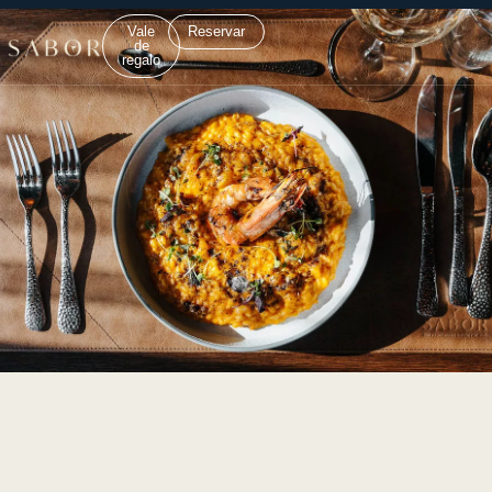
Vale
Reservar
de
regalo