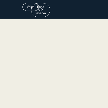
Vales
Faça
sua
reserva